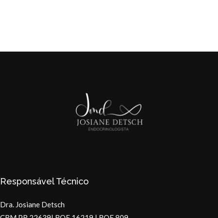
Responsável Técnico
Dra. Josiane Detsch
CRM PR 22639| RQE 16219 | RQE 809