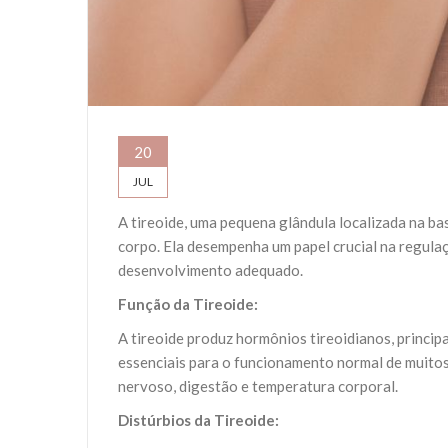
20
JUL
A tireoide, uma pequena glândula localizada na b
corpo. Ela desempenha um papel crucial na regula
desenvolvimento adequado.
Função da Tireoide:
A tireoide produz hormônios tireoidianos, principa
essenciais para o funcionamento normal de muitos 
nervoso, digestão e temperatura corporal.
Distúrbios da Tireoide: