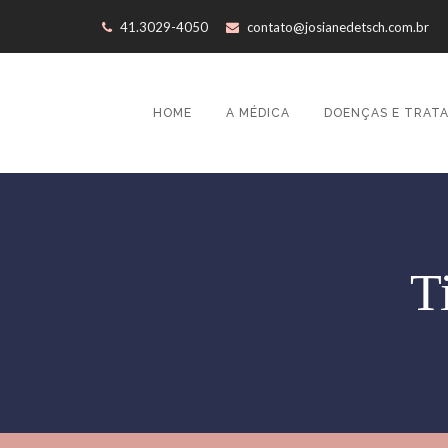
41.3029-4050
contato@josianedetsch.com.br
HOME
A MÉDICA
DOENÇAS E TRAT
T