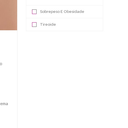
Sobrepeso E Obesidade
Tireoide
so
stema