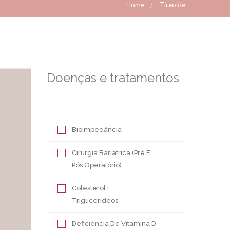
Home
Tireoide
Doenças e tratamentos
Bioimpedância
Cirurgia Bariátrica (Pré E
Pós Operatório)
Colesterol E
Triglicerídeos
Deficiência De Vitamina D