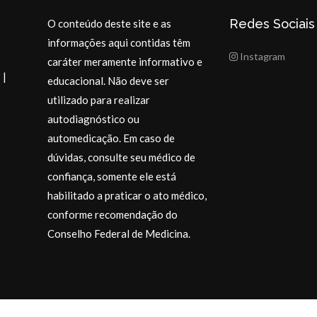
Redes Sociais
O conteúdo deste site e as
informações aqui contidas têm
Instagram
caráter meramente informativo e
 |
educacional. Não deve ser
utilizado para realizar
autodiagnóstico ou
automedicação. Em caso de
dúvidas, consulte seu médico de
confiança, somente ele está
habilitado a praticar o ato médico,
conforme recomendação do
Desejo a todos
momentos espe
Conselho Federal de Medicina.
muito carinho.
@drajosiane
.
Endocrinologi