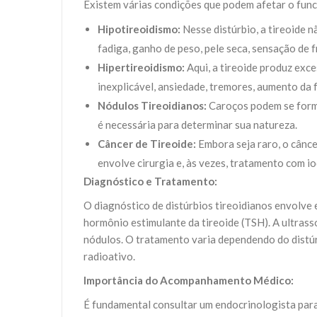
Existem várias condições que podem afetar o func
Hipotireoidismo:
Nesse distúrbio, a tireoide 
fadiga, ganho de peso, pele seca, sensação de f
Hipertireoidismo:
Aqui, a tireoide produz exc
inexplicável, ansiedade, tremores, aumento da 
Nódulos Tireoidianos:
Caroços podem se forma
é necessária para determinar sua natureza.
Câncer de Tireoide:
Embora seja raro, o cânc
envolve cirurgia e, às vezes, tratamento com io
Diagnóstico e Tratamento:
O diagnóstico de distúrbios tireoidianos envolve
hormônio estimulante da tireoide (TSH). A ultrass
nódulos. O tratamento varia dependendo do distúr
radioativo.
Importância do Acompanhamento Médico:
É fundamental consultar um endocrinologista para 