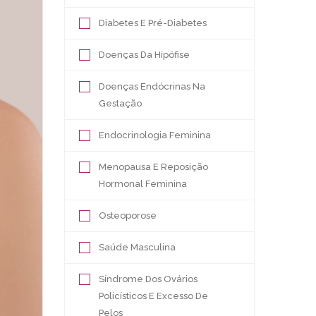
Diabetes E Pré-Diabetes
Doenças Da Hipófise
Doenças Endócrinas Na
Gestação
Endocrinologia Feminina
Menopausa E Reposição
Hormonal Feminina
Osteoporose
Saúde Masculina
Síndrome Dos Ovários
Policísticos E Excesso De
Pelos