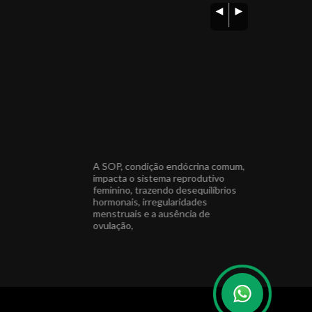
 um Natal repleto de
A SOP, condição endócrina comum,
Agradeço a to
ciais e cercados de
impacta o sistema reprodutivo
do meu ano, e
feminino, trazendo desequilíbrios
para compart
hormonais, irregularidades
especiais com
endocrino Médica
menstruais e a ausência de
sta CRM 22639 PR
ovulação,