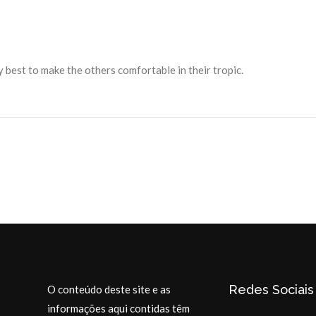
ry best to make the others comfortable in their tropic.
Redes Sociais
O conteúdo deste site e as
informações aqui contidas têm