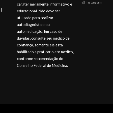
Instagram
caráter meramente informativo e
 |
educacional. Não deve ser
utilizado para realizar
autodiagnóstico ou
automedicação. Em caso de
dúvidas, consulte seu médico de
confiança, somente ele está
habilitado a praticar o ato médico,
conforme recomendação do
Desejo a todos
momentos espe
Conselho Federal de Medicina.
muito carinho.
@drajosiane
.
Endocrinologi