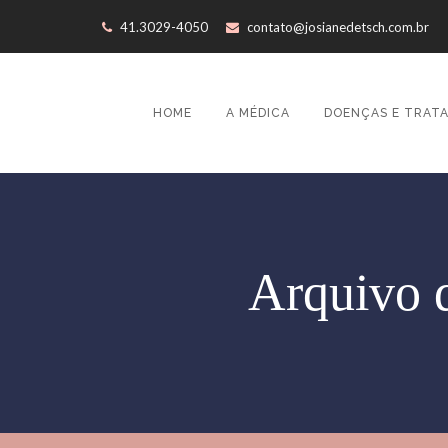
41.3029-4050
contato@josianedetsch.com.br
HOME
A MÉDICA
DOENÇAS E TRAT
Arquivo d