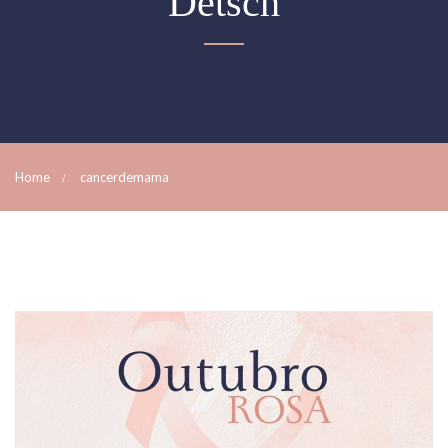
Detsch
Home
cancerdemama