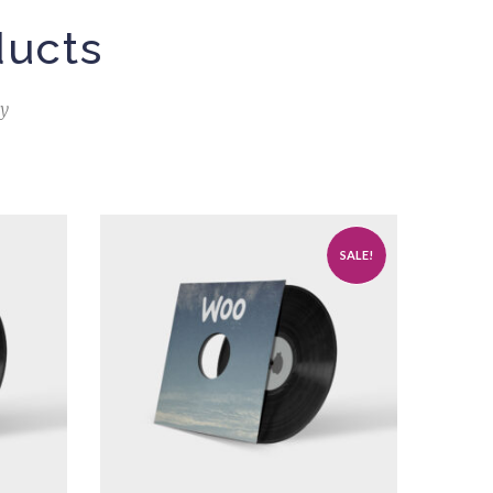
ducts
ly
SALE!