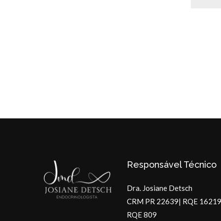
Responsável Técnico
Dra. Josiane Detsch
CRM PR 22639| RQE 16219
RQE 809