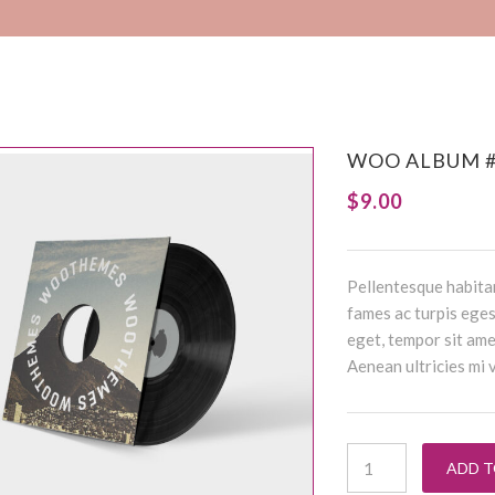
WOO ALBUM 
$
9.00
Pellentesque habita
fames ac turpis eges
eget, tempor sit ame
Aenean ultricies mi v
Woo Album #4 qua
ADD 