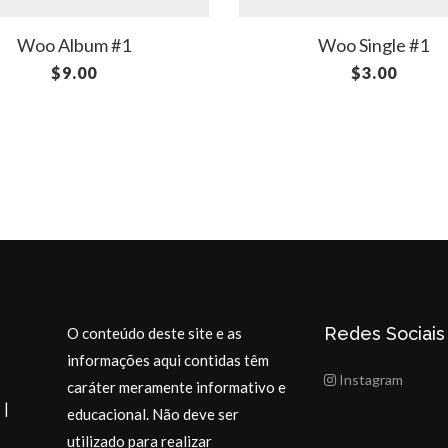
Woo Album #1
Woo Single #1
$
9.00
$
3.00
Redes Sociais
O conteúdo deste site e as
informações aqui contidas têm
Instagram
caráter meramente informativo e
 |
educacional. Não deve ser
utilizado para realizar