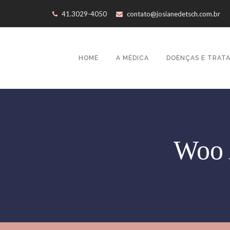
41.3029-4050
contato@josianedetsch.com.br
HOME
A MÉDICA
DOENÇAS E TRAT
Woo 