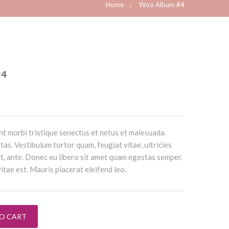
Home
Woo Album #4
#4
nt morbi tristique senectus et netus et malesuada
tas. Vestibulum tortor quam, feugiat vitae, ultricies
t, ante. Donec eu libero sit amet quam egestas semper.
itae est. Mauris placerat eleifend leo.
ntity
TO CART