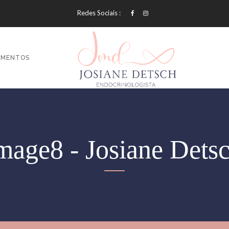
Redes Sociais :
AMENTOS
mage8 - Josiane Dets