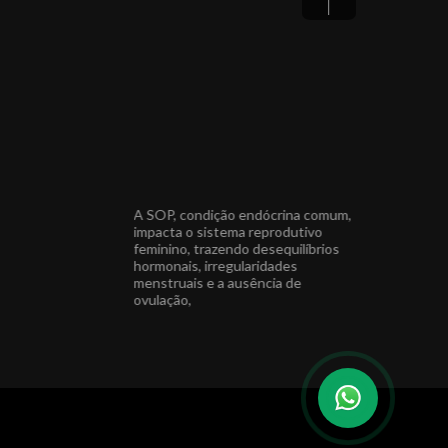
 um Natal repleto de
A SOP, condição endócrina comum,
Agradeço a to
ciais e cercados de
impacta o sistema reprodutivo
do meu ano, e
feminino, trazendo desequilíbrios
para compart
hormonais, irregularidades
especiais com
endocrino Médica
menstruais e a ausência de
sta CRM 22639 PR
ovulação,