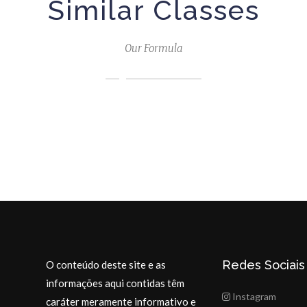
Similar Classes
Our Formula
Redes Sociais
O conteúdo deste site e as
informações aqui contidas têm
Instagram
caráter meramente informativo e