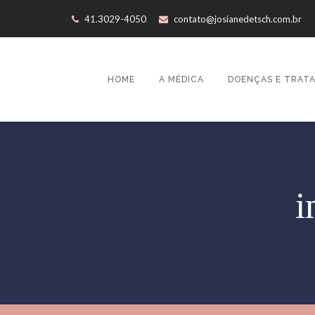
41.3029-4050
contato@josianedetsch.com.br
HOME
A MÉDICA
DOENÇAS E TRAT
i