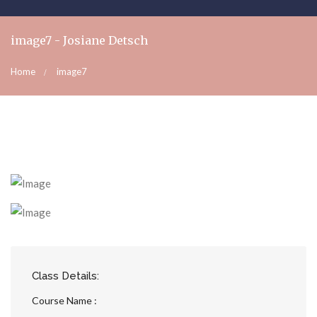
image7 - Josiane Detsch
Home
image7
Class Details:
Course Name :