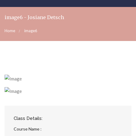
image6 - Josiane Detsch
Home
image6
Class Details:
Course Name :