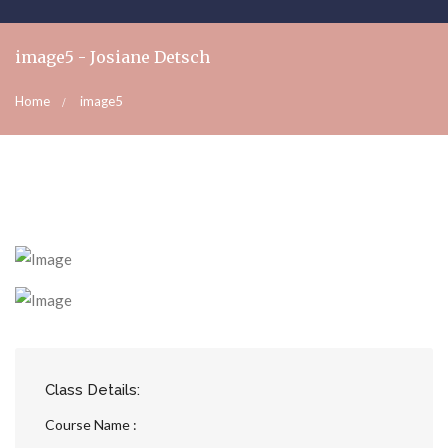
image5 - Josiane Detsch
Home
image5
Class Details:
Course Name :