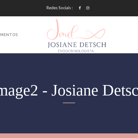
Redes Sociais :
AMENTOS
mage2 - Josiane Dets