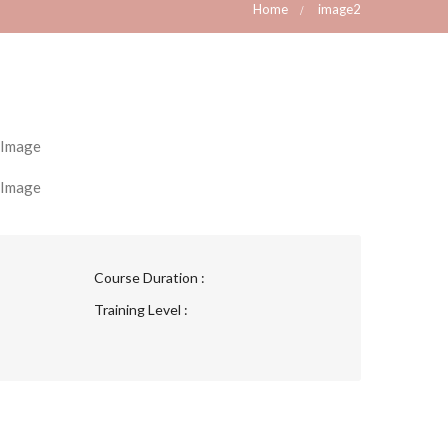
Home
image2
Course Duration :
Training Level :