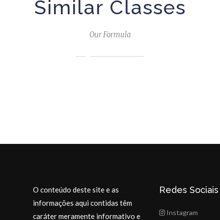
Similar Classes
Our Formula
Redes Sociais
O conteúdo deste site e as
informações aqui contidas têm
Instagram
caráter meramente informativo e