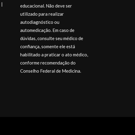
 |
educacional. Não deve ser
utilizado para realizar
autodiagnóstico ou
automedicação. Em caso de
dúvidas, consulte seu médico de
confiança, somente ele está
habilitado a praticar o ato médico,
conforme recomendação do
Desejo a todos
momentos espe
Conselho Federal de Medicina.
muito carinho.
@drajosiane
.
Endocrinologi