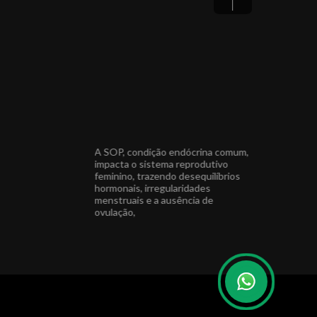
 um Natal repleto de
A SOP, condição endócrina comum,
Agradeço a to
ciais e cercados de
impacta o sistema reprodutivo
do meu ano, e
feminino, trazendo desequilíbrios
para compart
hormonais, irregularidades
especiais com
endocrino Médica
menstruais e a ausência de
sta CRM 22639 PR
ovulação,