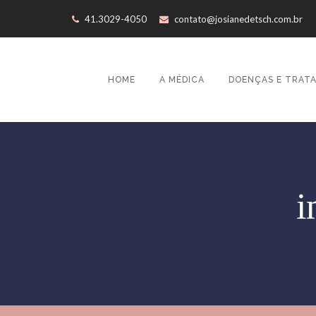
41.3029-4050
contato@josianedetsch.com.br
HOME
A MÉDICA
DOENÇAS E TRAT
i