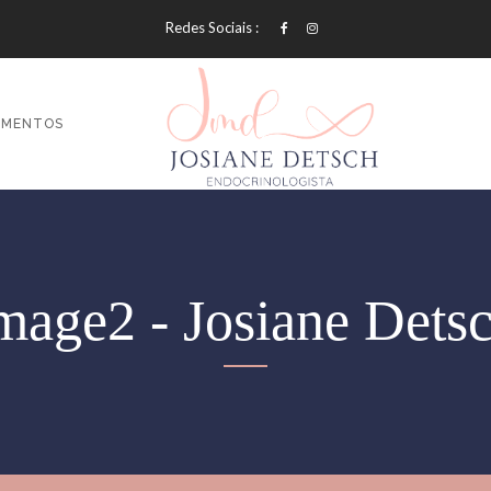
Redes Sociais :
AMENTOS
mage2 - Josiane Dets