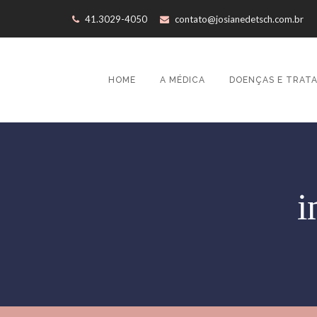
41.3029-4050
contato@josianedetsch.com.br
HOME
A MÉDICA
DOENÇAS E TRAT
i