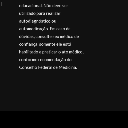
 |
educacional. Não deve ser
utilizado para realizar
autodiagnóstico ou
automedicação. Em caso de
dúvidas, consulte seu médico de
confiança, somente ele está
habilitado a praticar o ato médico,
conforme recomendação do
Desejo a todos
momentos espe
Conselho Federal de Medicina.
muito carinho.
@drajosiane
.
Endocrinologi