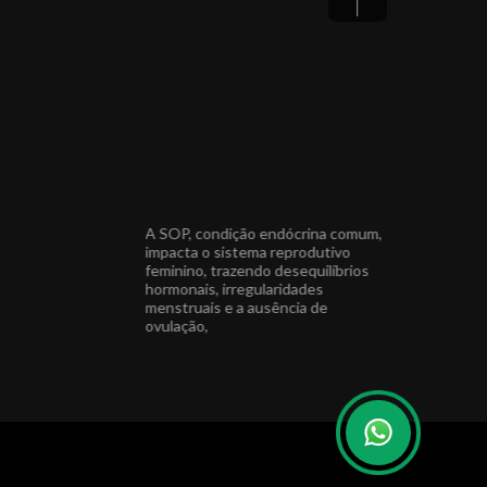
 um Natal repleto de
A SOP, condição endócrina comum,
Agradeço a to
ciais e cercados de
impacta o sistema reprodutivo
do meu ano, e
feminino, trazendo desequilíbrios
para compart
hormonais, irregularidades
especiais com
endocrino Médica
menstruais e a ausência de
sta CRM 22639 PR
ovulação,