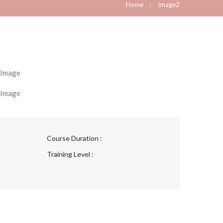
Home
image2
Course Duration :
Training Level :