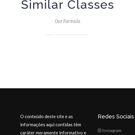
Similar Classes
Our Formula
Redes Sociais
O conteúdo deste site e as
informações aqui contidas têm
Instagram
caráter meramente informativo e