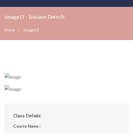
image13 - Josiane Detsch
Home
image13
Class Details:
Course Name :