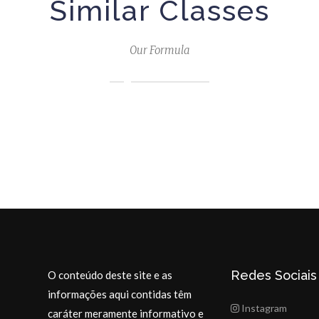
Similar Classes
Our Formula
Redes Sociais
O conteúdo deste site e as
informações aqui contidas têm
Instagram
caráter meramente informativo e