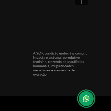
 um Natal repleto de
A SOP, condição endócrina comum,
Agradeço a to
ciais e cercados de
impacta o sistema reprodutivo
do meu ano, e
feminino, trazendo desequilíbrios
para compart
hormonais, irregularidades
especiais com
endocrino Médica
menstruais e a ausência de
sta CRM 22639 PR
ovulação,