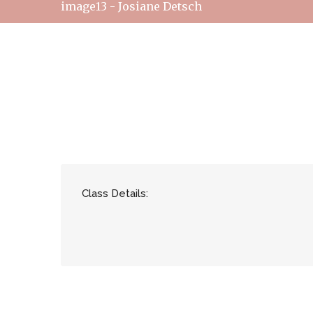
image13 - Josiane Detsch
Class Details: