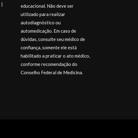
 |
educacional. Não deve ser
utilizado para realizar
autodiagnóstico ou
automedicação. Em caso de
dúvidas, consulte seu médico de
confiança, somente ele está
habilitado a praticar o ato médico,
conforme recomendação do
Desejo a todos
momentos espe
Conselho Federal de Medicina.
muito carinho.
@drajosiane
.
Endocrinologi