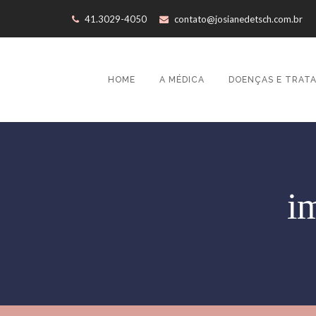
41.3029-4050
contato@josianedetsch.com.br
HOME
A MÉDICA
DOENÇAS E TRAT
i