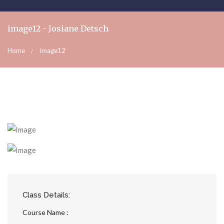
image12 - Josiane Detsch
Home
image12
Class Details:
Course Name :