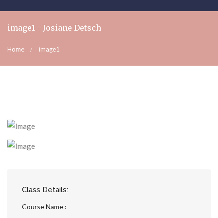
image1 - Josiane Detsch
Home
image1
Class Details:
Course Name :